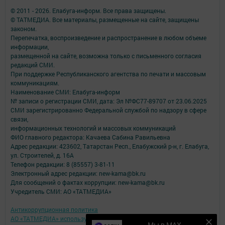
© 2011 - 2026. Елабуга-информ. Все права защищены.
© ТАТМЕДИА. Все материалы, размещенные на сайте, защищены
законом.
Перепечатка, воспроизведение и распространение в любом объеме
информации,
размещенной на сайте, возможна только с письменного согласия
редакций СМИ.
При поддержке Республиканского агентства по печати и массовым
коммуникациям.
Наименование СМИ: Елабуга-информ
№ записи о регистрации СМИ, дата: Эл №ФС77-89707 от 23.06.2025
СМИ зарегистрированно Федеральной службой по надзору в сфере
связи,
информационных технологий и массовых коммуникаций
ФИО главного редактора: Качаева Сабина Равильевна
Адрес редакции: 423602, Татарстан Респ., Елабужский р-н, г. Елабуга,
ул. Строителей, д. 16А
Телефон редакции: 8 (85557) 3-81-11
Электронный адрес редакции: new-kama@bk.ru
Для сообщений о фактах коррупции: new-kama@bk.ru
Учредитель СМИ: АО «ТАТМЕДИА»
Антикоррупционная политика
АО «ТАТМЕДИА» использует «cookie»
для персонализации сервисов и
Мы в MAX