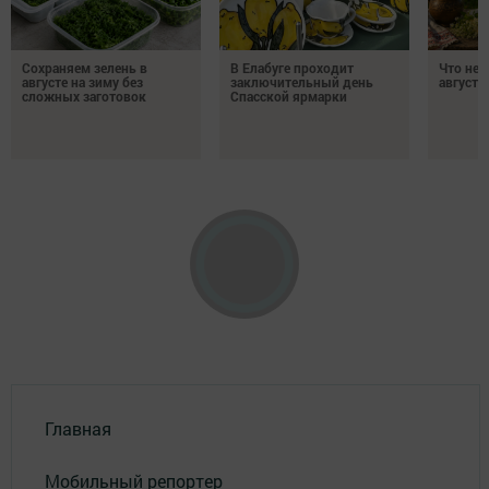
Сохраняем зелень в
В Елабуге проходит
Что нел
августе на зиму без
заключительный день
августа
сложных заготовок
Спасской ярмарки
Главная
Мобильный репортер