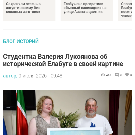
Сохраняем зелень в
Елабужане превратили
Спасску
августе на зиму без
обычный палисадник на
Елабуге
сложных заготовок
улице Азина в цветник
посетил
челове
БЛОГ ИСТОРИЙ
Студентка Валерия Лукоянова об
исторической Елабуге в своей картине
автор,
9 июля 2026 - 09:48
461
0
0