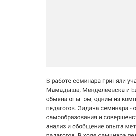
В работе семинара приняли уча
Мамадыша, Менделеевска и Ел
обмена опытом, одним из ком
педагогов. Задача семинара - 
самообразования и совершенст
анализ и обобщение опыта мет
педагогов. В ходе семинара пе