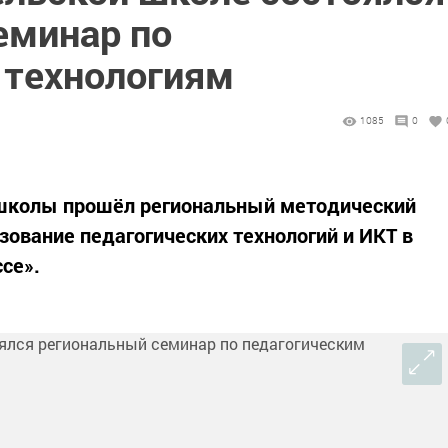
еминар по
 технологиям
1085
0
 школы прошёл региональный методический
ование педагогических технологий и ИКТ в
се».