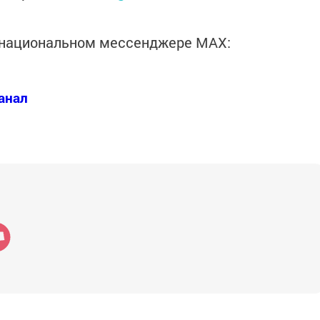
в национальном мессенджере MАХ:
анал