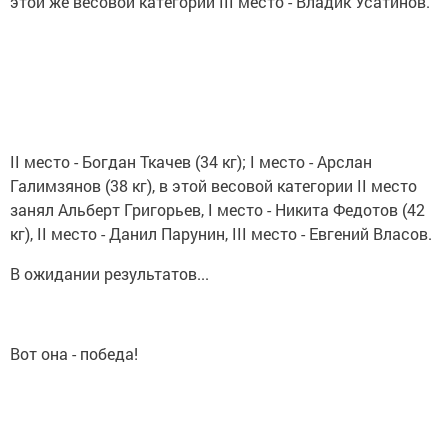
этой же весовой категории III место - Владик Усатинов.
II место - Богдан Ткачев (34 кг); I место - Арслан
Галимзянов (38 кг), в этой весовой категории II место
занял Альберт Григорьев, I место - Никита Федотов (42
кг), II место - Данил Парунин, III место - Евгений Власов.
В ожидании результатов...
Вот она - победа!