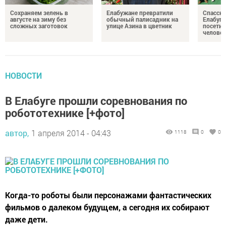
Сохраняем зелень в
Елабужане превратили
Спасску
августе на зиму без
обычный палисадник на
Елабуге
сложных заготовок
улице Азина в цветник
посетил
челове
НОВОСТИ
В Елабуге прошли соревнования по
робототехнике [+фото]
автор,
1 апреля 2014 - 04:43
1118
0
0
Когда-то роботы были персонажами фантастических
фильмов о далеком будущем, а сегодня их собирают
даже дети.