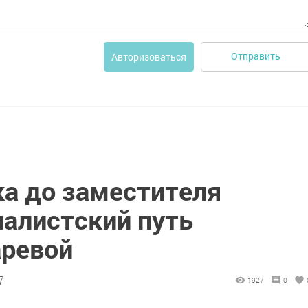
Отправить
Авторизоваться
ка до заместителя
налистский путь
аревой
7
1927
0