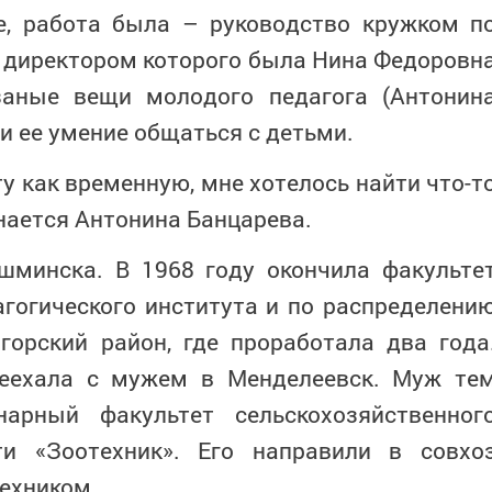
ее, работа была – руководство кружком п
 директором которого была Нина Федоровн
заные вещи молодого педагога (Антонин
и ее умение общаться с детьми.
у как временную, мне хотелось найти что-т
нается Антонина Банцарева.
шминска. В 1968 году окончила факульте
гогического института и по распределени
горский район, где проработала два года
еехала с мужем в Менделеевск. Муж те
арный факультет сельскохозяйственног
ти «Зоотехник». Его направили в совхо
ехником.