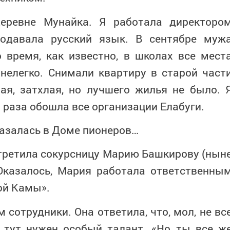
ревне Мунайка. Я работала директоро
подавала русский язык. В сентябре муж
о время, как известно, в школах все мест
нелегко. Снимали квартиру в старой част
ая, затхлая, но лучшего жилья не было. 
а раза обошла все организации Елабуги.
азалась в Доме пионеров…
третила сокурсницу Марию Башкирову (нын
 Оказалось, Мария работала ответственны
ой Камы».
 сотрудники. Она ответила, что, мол, не вс
, тут нужен особый талант. «Но ты все ж