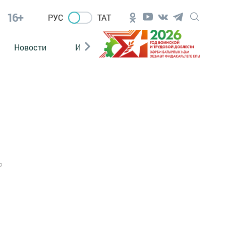
16+
РУС
ТАТ
Новости
Из зала суда
0