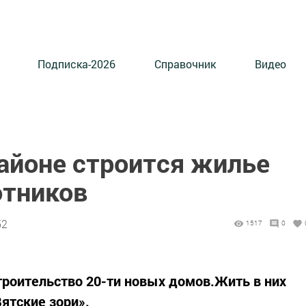
Подписка-2026
Справочник
Видео
айоне строится жилье
отников
52
1517
0
роительство 20-ти новых домов.Жить в них
ятские зори».