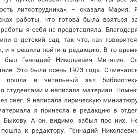
ость литсотрудника», – сказала Мария. 
сках работы, что готова была взяться з
 работы я себя не представляла. Благодар
ли в детский сад, так что, как говорится
, и я решила пойти в редакцию. В то врем
 был Геннадий Николаевич Митягин. О
ание. Это была осень 1973 года. Отмечалс
 Я пошла в читальный зал библиотек
со студентами и написала материал. Помн
ел снег. Я написала лирическую миниатюр
материала я принесла в редакцию в отде
 Быкову. А он, видимо, забыл про них. Н
 пошла к редактору. Геннадий Николаеви