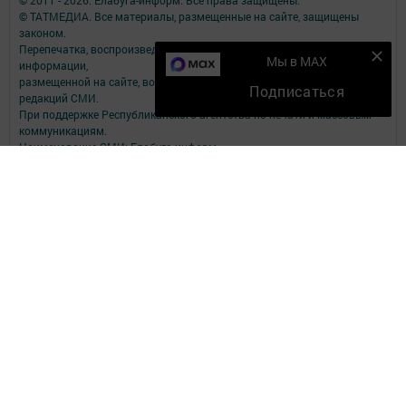
© 2011 - 2026. Елабуга-информ. Все права защищены.
© ТАТМЕДИА. Все материалы, размещенные на сайте, защищены
законом.
Перепечатка, воспроизведение и распространение в любом объеме
Мы в MAX
информации,
размещенной на сайте, возможна только с письменного согласия
Подписаться
редакций СМИ.
При поддержке Республиканского агентства по печати и массовым
коммуникациям.
Наименование СМИ: Елабуга-информ
№ записи о регистрации СМИ, дата: Эл №ФС77-89707 от 23.06.2025
СМИ зарегистрированно Федеральной службой по надзору в сфере
связи,
информационных технологий и массовых коммуникаций
ФИО главного редактора: Качаева Сабина Равильевна
Адрес редакции: 423602, Татарстан Респ., Елабужский р-н, г. Елабуга,
ул. Строителей, д. 16А
Телефон редакции: 8 (85557) 3-81-11
Электронный адрес редакции: new-kama@bk.ru
Для сообщений о фактах коррупции: new-kama@bk.ru
Учредитель СМИ: АО «ТАТМЕДИА»
Антикоррупционная политика
АО «ТАТМЕДИА» использует «cookie»
для персонализации сервисов и
удобства пользователей сайтом.