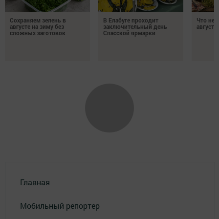
Сохраняем зелень в
В Елабуге проходит
Что нел
августе на зиму без
заключительный день
августа
сложных заготовок
Спасской ярмарки
Главная
Мобильный репортер