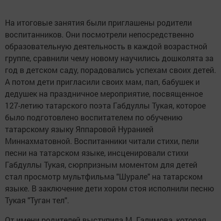
На итоговые занятия были приглашены родители
воспитанников. Они посмотрели непосредственно
образовательную деятельность в каждой возрастной
группе, сравнили чему новому научились дошколята за
год в детском саду, порадовались успехам своих детей.
А потом дети пригласили своих мам, пап, бабушек и
дедушек на праздничное мероприятие, посвященное
127-летию татарского поэта Габдуллы Тукая, которое
было подготовлено воспитателем по обучению
татарскому языку Яппаровой Нуранией
Миннахматовной. Воспитанники читали стихи, пели
песни на татарском языке, инсценировали стихи
Габдуллы Тукая, сюрпризным моментом для детей
стал просмотр мультфильма "Шурале" на татарском
языке. В заключение дети хором стоя исполнили песню
Тукая "Туган тел".
От имени родителей выступила М. Галимова, которая