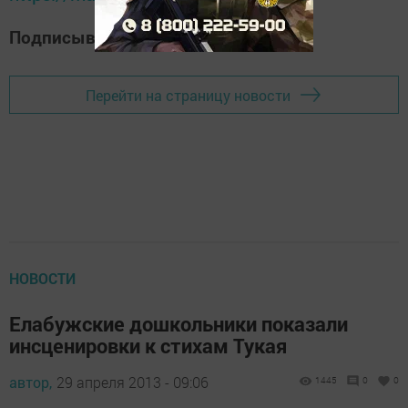
Подписывайтесь на наш
Дзен-канал
Перейти на страницу новости
НОВОСТИ
Елабужские дошкольники показали
инсценировки к стихам Тукая
автор,
29 апреля 2013 - 09:06
1445
0
0