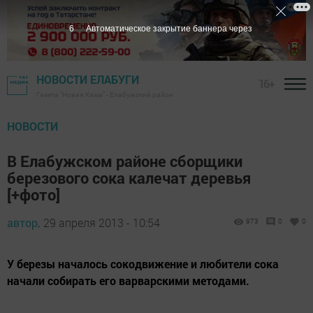
5
Автоматическое закрытие баннера через
НОВОСТИ ЕЛАБУГИ
16+
Газета "Новая Кама" - Елабужский район
НОВОСТИ
В Елабужском районе сборщики
березового сока калечат деревья
[+фото]
автор,
29 апреля 2013 - 10:54
973
0
0
У березы началось сокодвижение и любители сока
начали собирать его варварскими методами.