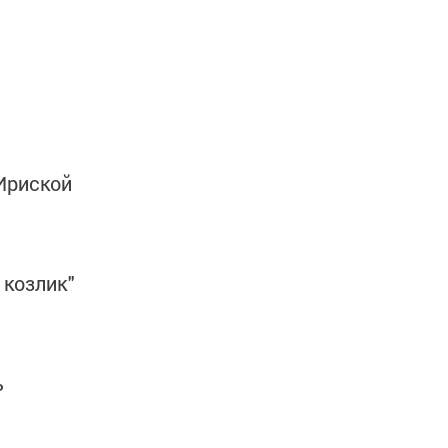
Ириской
 козлик"
ь