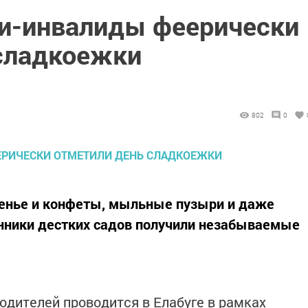
и-инвалиды феерически
сладкоежки
802
0
ченье и конфеты, мыльные пузыри и даже
анники дестких садов получили незабываемые
родителей проводится в Елабуге в рамках