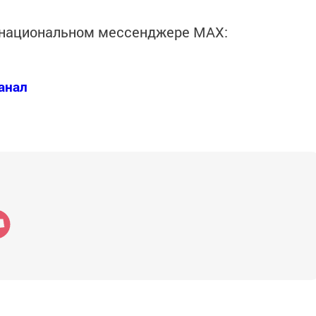
в национальном мессенджере MАХ:
анал