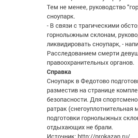
Тем не менее, руководство "г
сноупарк.
- В связи с трагическими обст
горнолыжным склонам, руково
ликвидировать сноупарк, - нап
Расследованием смерти девуш
правоохранительных органов.
Справка
Сноупарк в Федотово подготов
разместив на странице компле
безопасности. Для спортсмено
ратрак (снегоуплотнительная 
подготовки горнолыжных склон
отдыхающих не брали.
Источник: http://prokazan.ru/