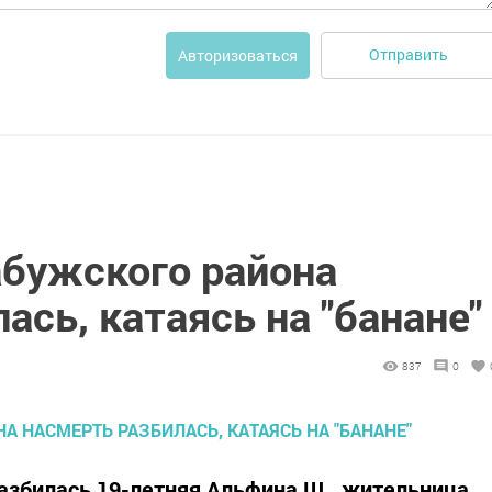
Отправить
Авторизоваться
бужского района
ась, катаясь на "банане"
837
0
азбилась 19-летняя Альфина Ш., жительница