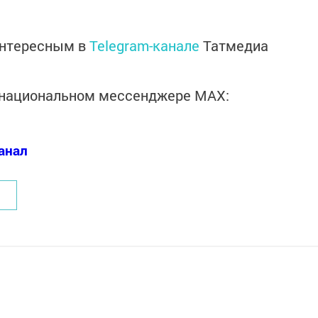
интересным в
Telegram-канале
Татмедиа
в национальном мессенджере MАХ:
анал