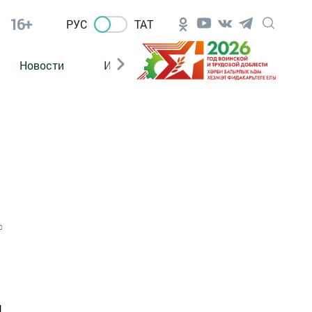
16+
РУС
ТАТ
Новости
Из зала суда
0
и