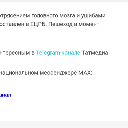
отрясением головного мозга и ушибами
доставлен в ЕЦРБ. Пешеход в момент
интересным в
Telegram-канале
Татмедиа
в национальном мессенджере MАХ:
анал