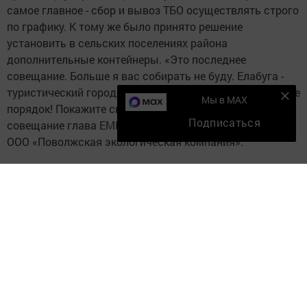
самое главное - сбор и вывоз ТБО осуществлять строго
по графику. К тому же было принято решение
установить в сельских поселениях района
дополнительные контейнеры. «Это последнее
совещание. Больше я вас собирать не буду. Елабуга -
туристический город, лицо нашей Республики. Наведите
Мы в MAX
порядок! Покажите свою работу!», - подытожил
Подписаться
совещание глава ЕМР, обращаясь к представителям
ООО «Поволжская экологическая компания».
Фото: с сайта elabugacity.ru
Следите за самым важным и интересным в
Telegram-канале
Татмедиа
Читайте новости Татарстана в
национальном мессенджере MАХ: