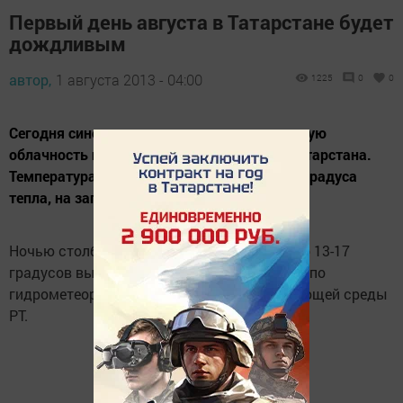
Первый день августа в Татарстане будет
дождливым
автор,
1 августа 2013 - 04:00
1225
0
0
Сегодня синоптики прогнозируют переменную
облачность и дожди на всей территории Татарстана.
Температура воздуха днем составит 20-23 градуса
тепла, на западе - до 25.
Ночью столбики термометров опустятся до 13-17
градусов выше нуля, сообщает Управление по
гидрометеорологии и мониторингу окружающей среды
РТ.