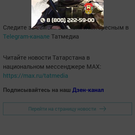
Следите за самым важным и интересным в
Telegram-канале
Татмедиа
Читайте новости Татарстана в
национальном мессенджере MАХ:
https://max.ru/tatmedia
Подписывайтесь на наш
Дзен-канал
Перейти на страницу новости