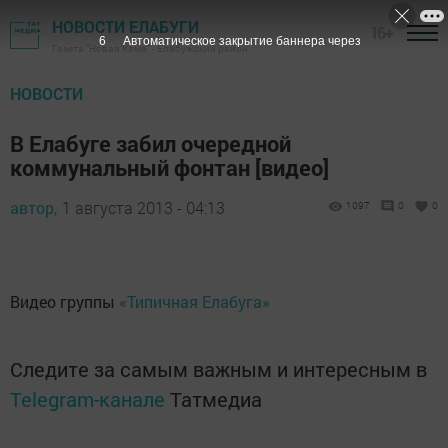
НОВОСТИ ЕЛАБУГИ
16+
5
Автоматическое закрытие баннера через
Газета "Новая Кама" - Елабужский район
НОВОСТИ
В Елабуге забил очередной
коммунальный фонтан [видео]
автор,
1 августа 2013 - 04:13
1097
0
0
Видео группы
«Типичная Елабуга»
Следите за самым важным и интересным в
Telegram-канале
Татмедиа