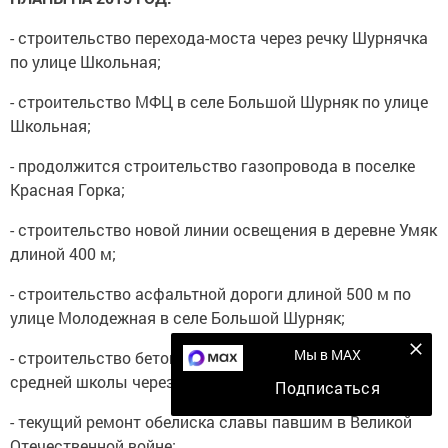
- строительство перехода-моста через речку Шурнячка
по улице Школьная;
- строительство МФЦ в селе Большой Шурняк по улице
Школьная;
- продолжится строительство газопровода в поселке
Красная Горка;
- строительство новой линии освещения в деревне Умяк
длиной 400 м;
- строительство асфальтной дороги длиной 500 м по
улице Молодежная в селе Большой Шурняк;
Мы в MAX
- строительство бетонной дороги по улице Полевая от
средней школы через территорию АФ «Вятские Зори»;
Подписаться
- текущий ремонт обелиска славы павшим в Великой
Отечественной войне;