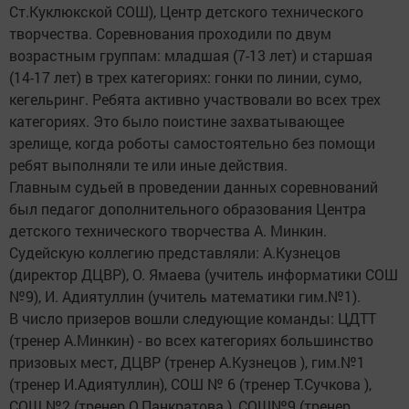
Ст.Куклюкской СОШ), Центр детского технического
творчества. Соревнования проходили по двум
возрастным группам: младшая (7-13 лет) и старшая
(14-17 лет) в трех категориях: гонки по линии, сумо,
кегельринг. Ребята активно участвовали во всех трех
категориях. Это было поистине захватывающее
зрелище, когда роботы самостоятельно без помощи
ребят выполняли те или иные действия.
Главным судьей в проведении данных соревнований
был педагог дополнительного образования Центра
детского технического творчества А. Минкин.
Судейскую коллегию представляли: А.Кузнецов
(директор ДЦВР), О. Ямаева (учитель информатики СОШ
№9), И. Адиятуллин (учитель математики гим.№1).
В число призеров вошли следующие команды: ЦДТТ
(тренер А.Минкин) - во всех категориях большинство
призовых мест, ДЦВР (тренер А.Кузнецов ), гим.№1
(тренер И.Адиятуллин), СОШ № 6 (тренер Т.Сучкова ),
СОШ №2 (тренер О.Панкратова ), СОШ№9 (тренер