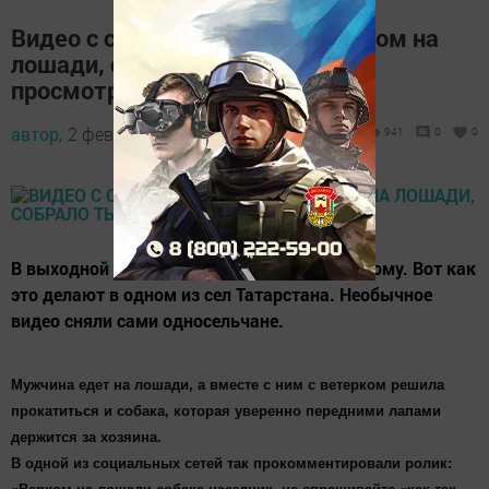
Видео с собакой, скачущей верхом на
лошади, собрало тысячи
просмотров[+видео]
автор,
2 февраля 2015 - 11:22
941
0
0
В выходной день отдохнуть можно по-разному. Вот как
это делают в одном из сел Татарстана. Необычное
видео сняли сами односельчане.
Мужчина едет на лошади, а вместе с ним с ветерком решила
прокатиться и собака, которая уверенно передними лапами
держится за хозяина.
В одной из социальных сетей так прокомментировали ролик: