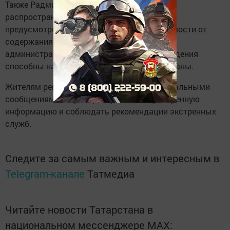
Также Радмир Беляев напомнил, что за
распространение подобной информации
предусмотрена ответственность. В зависимости от
содержания публикации она может быть
административной или уголовной, если сведения
способны нанести ущерб безопасности страны.
Жителям рекомендуется следить за официальными
сообщениями, не распространять непроверенную
информацию и соблюдать рекомендации экстренных
служб.
Следите за самым важным и интересным в
Telegram-канале
Татмедиа
Читайте новости Татарстана в
национальном мессенджере MАХ: