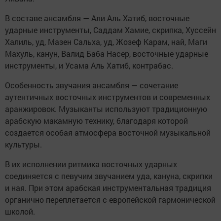
В составе ансамбля — Али Аль Хатиб, восточные
ударные инструменты, Саддам Хамие, скрипка, Хуссейн
Халиль, уд, Мазен Сальха, уд, Жозеф Карам, най, Маги
Махуль, канун, Валид Баба Насер, восточные ударные
инструменты, и Усама Аль Хатиб, контрабас.
Особенность звучания ансамбля — сочетание
аутентичных восточных инструментов и современных
аранжировок. Музыканты используют традиционную
арабскую макамную технику, благодаря которой
создается особая атмосфера восточной музыкальной
культуры.
В их исполнении ритмика восточных ударных
соединяется с певучим звучанием уда, кануна, скрипки
и ная. При этом арабская инструментальная традиция
органично переплетается с европейской гармонической
школой.