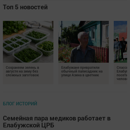
Топ 5 новостей
Сохраняем зелень в
Елабужане превратили
Спасску
августе на зиму без
обычный палисадник на
Елабуге
сложных заготовок
улице Азина в цветник
посетил
челове
БЛОГ ИСТОРИЙ
Семейная пара медиков работает в
Елабужской ЦРБ