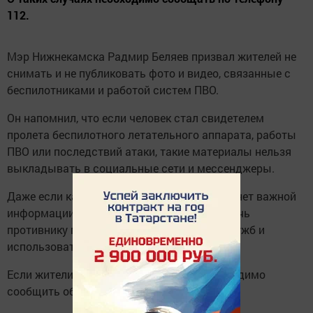
112.
Мэр Нижнекамска Радмир Беляев призвал жителей не
снимать и не публиковать фото и видео, связанные с
беспилотниками и работой систем ПВО.
Он напомнил, что если человек стал свидетелем
пролета беспилотного летательного аппарата, работы
ПВО или последствий атаки, такие материалы нельзя
выкладывать в социальные сети и мессенджеры.
Даже если кажется, что на фото или видео нет важной
информации, такие публикации могут помочь
противнику получить сведения о работе служб и
использовать их для дальнейших атак.
Если жители заметили беспилотник, необходимо
сообщить об этом по телефону
112
.