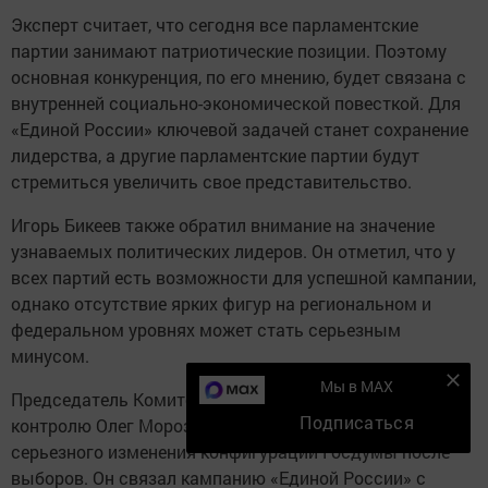
Эксперт считает, что сегодня все парламентские
партии занимают патриотические позиции. Поэтому
основная конкуренция, по его мнению, будет связана с
внутренней социально-экономической повесткой. Для
«Единой России» ключевой задачей станет сохранение
лидерства, а другие парламентские партии будут
стремиться увеличить свое представительство.
Игорь Бикеев также обратил внимание на значение
узнаваемых политических лидеров. Он отметил, что у
всех партий есть возможности для успешной кампании,
однако отсутствие ярких фигур на региональном и
федеральном уровнях может стать серьезным
минусом.
Мы в MAX
Председатель Комитета Государственной Думы по
Подписаться
контролю Олег Морозов заявил, что не ожидает
серьезного изменения конфигурации Госдумы после
выборов. Он связал кампанию «Единой России» с