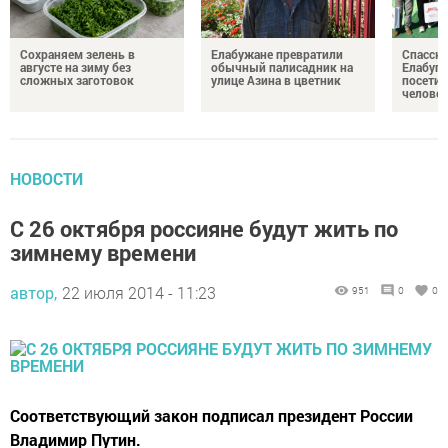
Сохраняем зелень в
Елабужане превратили
Спасску
августе на зиму без
обычный палисадник на
Елабуге
сложных заготовок
улице Азина в цветник
посетил
челове
НОВОСТИ
С 26 октября россияне будут жить по
зимнему времени
автор,
22 июля 2014 - 11:23
951
0
0
Соответствующий закон подписал президент России
Владимир Путин.