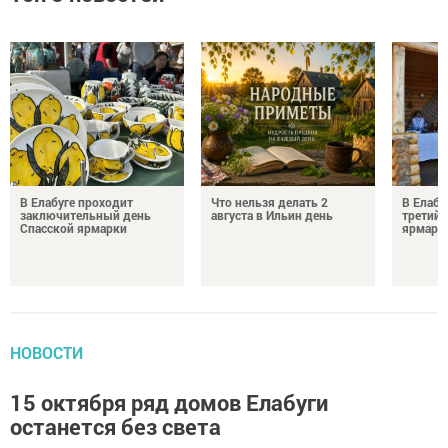
В Елабуге проходит
Что нельзя делать 2
В Елабу
заключительный день
августа в Ильин день
третий 
Спасской ярмарки
ярмарк
НОВОСТИ
15 октября ряд домов Елабуги
останется без света