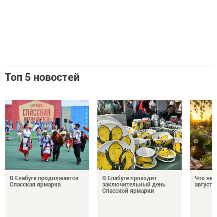
Топ 5 новостей
В Елабуге продолжается
В Елабуге проходит
Что нел
Спасская ярмарка
заключительный день
августа
Спасской ярмарки