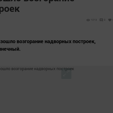
роек
1013
0
оизошло возгорание надворных построек,
лнечный.