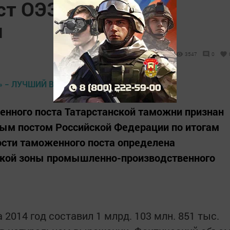
т ОЭЗ «Алабуга» −
и
3547
0
енного поста Татарстанской таможни признан
м постом Российской Федерации по итогам
ости таможенного поста определена
ской зоны промышленно-производственного
2014 год составил 1 млрд. 103 млн. 851 тыс.