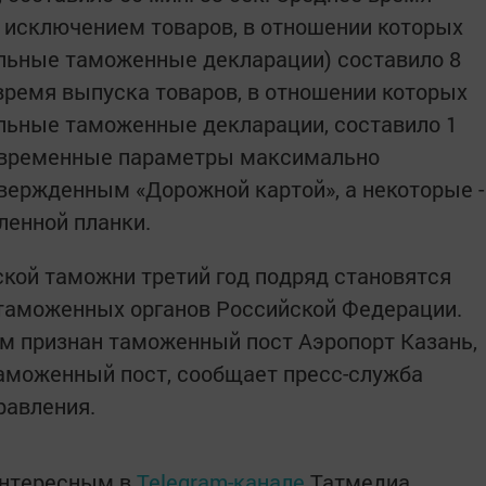
 исключением товаров, в отношении которых
льные таможенные декларации) составило 8
 время выпуска товаров, в отношении которых
льные таможенные декларации, составило 1
ые временные параметры максимально
вержденным «Дорожной картой», а некоторые -
ленной планки.
кой таможни третий год подряд становятся
таможенных органов Российской Федерации.
шим признан таможенный пост Аэропорт Казань,
аможенный пост, сообщает пресс-служба
равления.
интересным в
Telegram-канале
Татмедиа