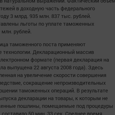
 в натуральном выражении. Фактический объе
тежей в доходную часть федерального
ду 3 млрд. 935 млн. 837 тыс. рублей.
авлены льготы по уплате таможенных
 млн. рублей.
лица таможенного поста применяют
 технологии. Декларационный массив
электронном формате (первая декларация на
ла выпущена 22 августа 2008 года). Здесь
вленная на увеличение скорости совершения
ледствие, сокращение непроизводительных
ршении таможенных операций. В результате
ыпуска декларации на товары, к которым не
енные пошлины, помещаемые под процедуры
 составило 50 мин. 33 сек. Среднее время