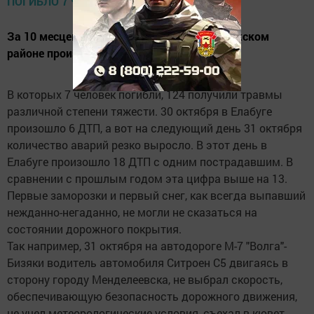
За 10 месцев этого года в Елабуге и Елабужском
районе произошло 82 ДТП.
В которых 7 человек погибли, 124 получили травмы
различной степени тяжести. 30 октября в Елабуге
произошло 6 ДТП, а вот на следующий день 31 октября
количество аварий резко выросло. В этот день в
Елабуге произошло 18 ДТП с одним пострадавшим. В
сравнении с прошлым годом эта цифра выше на 13.
Первые заморозки и первый снег, как всегда выпавший
нежданно-негаданно, не могли не сказаться на
состоянии дорожного покрытия.
Так например, 31 октября на автодороге М-7 "Волга"-
Бизяки водитель автомобиля Ситроен С5 двигаясь в
сторону городу Менделеевска, не выбрал скорость,
обеспечивающую безопасность дорожного движения,
не учел метеорологические условия, съехал в кювет