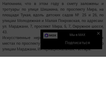
Напомним, что в этом году в смету заложены и
тротуары по улице Шишкина, по проспекту Мира, на
площади Тукая, вдоль детских садов № 25 и 26, по
улицам Молодежная и Малая Покровская, по адресам:
ул. Марджани, 7, проспект Мира, 5, 7, Окружное шоссе,
43.
Мы в MAX
Искусственные неровности появятся в некоторых
Подписаться
местах по проспекту Нефтяников, Окружному шоссе, по
улицам Марджани, Интернациональная, Гассара.
Следите за самым важным и интересным в
Telegram-канале
Татмедиа
Читайте новости Татарстана в
национальном мессенджере MАХ:
https://max.ru/tatmedia