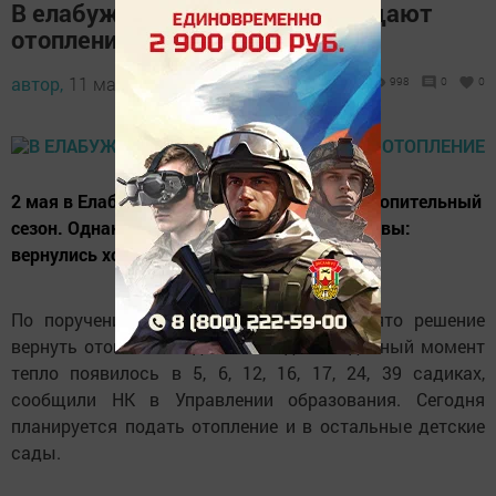
В елабужские детсады возвращают
отопление
автор,
11 мая 2017 - 07:28
998
0
0
2 мая в Елабуге официально завершился отопительный
сезон. Однако погода внесла свои коррективы:
вернулись холода.
По поручению главы района было принято решение
вернуть отопление в детские сады. На данный момент
тепло появилось в 5, 6, 12, 16, 17, 24, 39 садиках,
сообщили НК в Управлении образования. Сегодня
планируется подать отопление и в остальные детские
сады.