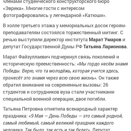
членами студенческого конструкторского бюро
«Эврика». Многие гости с интересом
фотографировались у легендарной «Катюши».
В холле третьего этажа у мемориальных досок героям-
преподавателям состоялся торжественный митинг. С
речью выступили директор института
Марат Умаров
и
депутат Государственной Думы РФ
Татьяна Ларионова
.
Марат Файзуллаевич подчеркнул связь поколений и
историческую преемственность:
«Мы гордо несём знамя
Победы. Верю, что та молодёжь, которая учится здесь,
пронесёт это знамя через всю свою жизнь».
Он также
обратил внимание на современные вызовы: 26
студентов и сотрудников вуза стали участниками
специальной военной операции, двое погибли.
Татьяна Петровна отметила всенародный характер
праздника: «
9 Мая — День Победы — это самый родной,
самый любимый, самый великий праздник каждого
человека. Так было, так есть и так будет».
Депутат