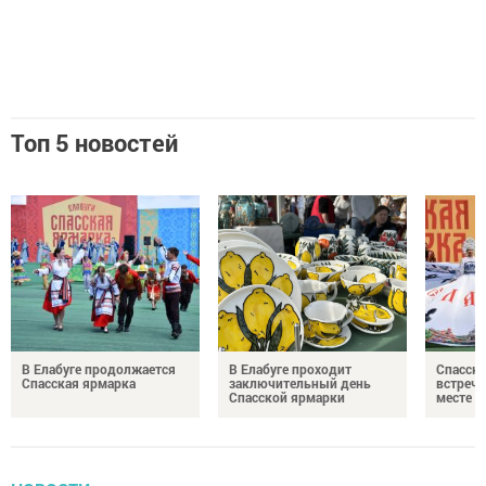
Топ 5 новостей
В Елабуге продолжается
В Елабуге проходит
Спасска
Спасская ярмарка
заключительный день
встреча
Спасской ярмарки
месте