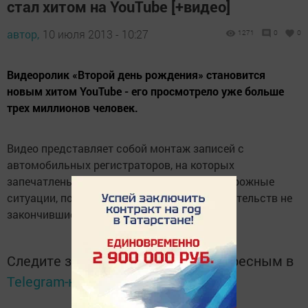
стал хитом на YouTube [+видео]
автор,
10 июля 2013 - 10:27
1271
0
0
Видеоролик «Второй день рождения» становится
новым хитом YouTube - его просмотрело уже больше
трех миллионов человек.
Видео представляет собой монтаж записей с
автомобильных регистраторов, на которых
запечатлены самые невероятные ДТП и дорожные
ситуации, по счастливому стечению обстоятельств не
закончившиеся гибелью людей.
Следите за самым важным и интересным в
Telegram-канале
Татмедиа