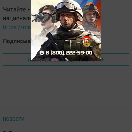
Читайте новости Татарстана в
национальном мессенджере MАХ:
https://max.ru/tatmedia
Подписывайтесь на наш
Дзен-канал
Перейти на страницу новости
НОВОСТИ