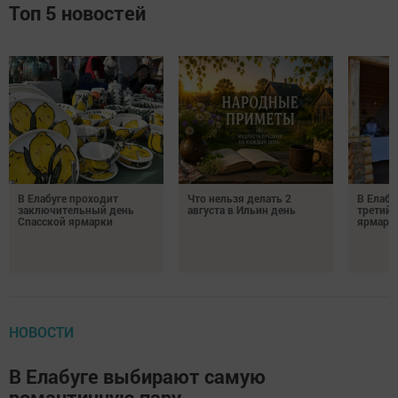
Топ 5 новостей
В Елабуге проходит
Что нельзя делать 2
В Елабу
заключительный день
августа в Ильин день
третий 
Спасской ярмарки
ярмарк
НОВОСТИ
В Елабуге выбирают самую
романтичную пару