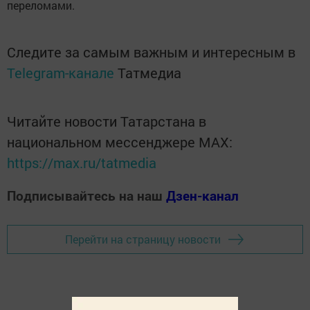
переломами.
Следите за самым важным и интересным в
Telegram-канале
Татмедиа
Читайте новости Татарстана в
национальном мессенджере MАХ:
https://max.ru/tatmedia
Подписывайтесь на наш
Дзен-канал
Перейти на страницу новости