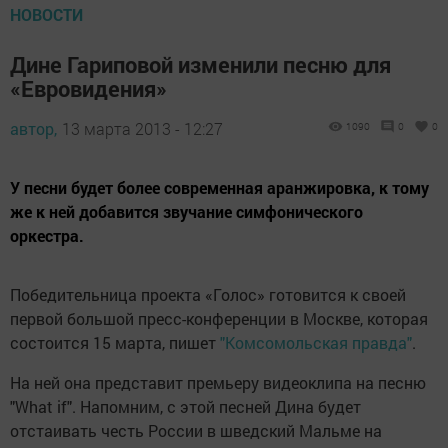
НОВОСТИ
Дине Гариповой изменили песню для
«Евровидения»
автор,
13 марта 2013 - 12:27
1090
0
0
У песни будет более современная аранжировка, к тому
же к ней добавится звучание симфонического
оркестра.
Победительница проекта «Голос» готовится к своей
первой большой пресс-конференции в Москве, которая
состоится 15 марта, пишет
"Комсомольская правда"
.
На ней она представит премьеру видеоклипа на песню
"What if". Напомним, с этой песней Дина будет
отстаивать честь России в шведский Мальме на