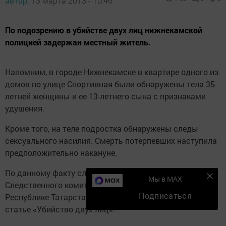
автор,
13 марта 2013 - 10:46
По подозрению в убийстве двух лиц нижнекамской
полицией задержан местный житель.
Напомним, в городе Нижнекамске в квартире одного из
домов по улице Спортивная были обнаружены тела 35-
летней женщины и ее 13-летнего сына с признаками
удушения.
Кроме того, на теле подростка обнаружены следы
сексуального насилия. Смерть потерпевших наступила
предположительно накануне.
По данному факту следственными органами
Мы в MAX
Следственного комитета Российской Федерации по
Подписаться
Республике Татарстан возбуждено уголовное дело по
статье «Убийство двух лиц».