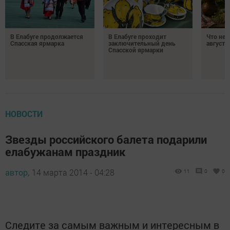
В Елабуге продолжается
В Елабуге проходит
Что нел
Спасская ярмарка
заключительный день
августа
Спасской ярмарки
НОВОСТИ
Звезды российского балета подарили
елабужанам праздник
автор,
14 марта 2014 - 04:28
11
0
0
Следите за самым важным и интересным в