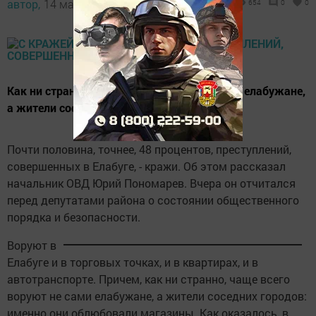
автор,
14 марта 2014 - 06:29
654
0
0
Как ни странно, чаще всего воруют не сами елабужане,
а жители соседних городов.
Почти половина, точнее, 48 процентов, преступлений,
совершенных в Елабуге, - кражи. Об этом рассказал
начальник ОВД Юрий Пономарев. Вчера он отчитался
перед депутатами района о состоянии общественного
порядка и безопасности.
Воруют в
Елабуге и в торговых точках, и в квартирах, и в
автотранспорте. Причем, как ни странно, чаще всего
воруют не сами елабужане, а жители соседних городов:
именно они облюбовали магазины. Как оказалось, в