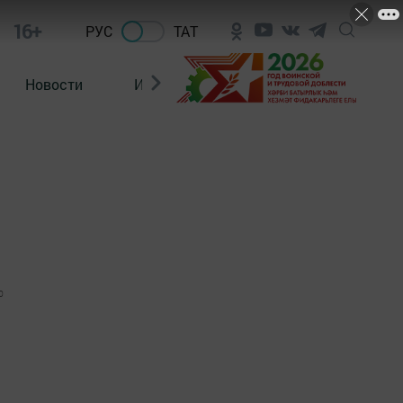
16+
РУС
ТАТ
Новости
Из зала суда
0