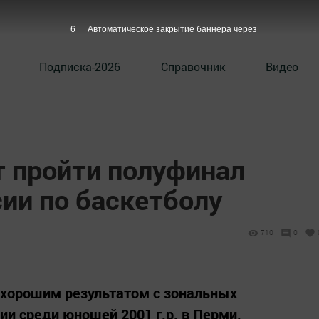
5
Автоматическое закрытие баннера через
Подписка-2026
Справочник
Видео
т пройти полуфинал
ии по баскетболу
710
0
 хорошим результатом с зональных
ии среди юношей 2001 г.р. в Перми.