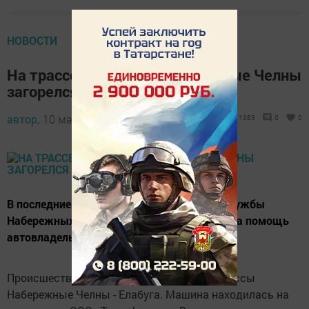
НОВОСТИ
На трассе Елабуга – Набережные Челны
загорелся погрузчик
автор,
10 марта 2014 - 04:17
1383
0
0
В последние дни сотрудникам пожарной службы
Набережных Челнов пришлось приходить на помощь
автовладельцам.
Происшествие произошло ночью возле трассы
Набережные Челны - Елабуга. Машина находилась на