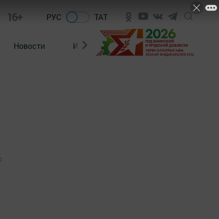
16+
РУС
ТАТ
Новости
Из зала суда
0