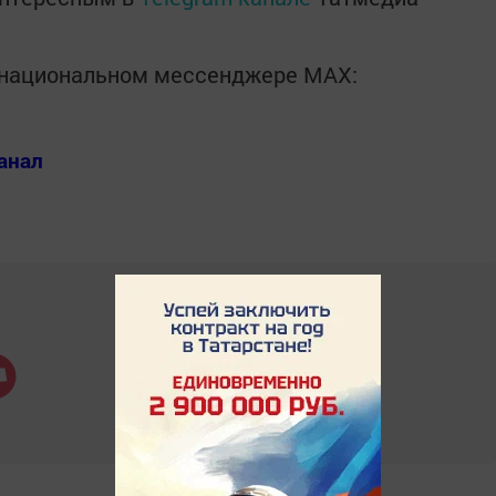
в национальном мессенджере MАХ:
анал