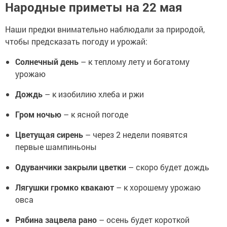
Народные приметы на 22 мая
Наши предки внимательно наблюдали за природой,
чтобы предсказать погоду и урожай:
Солнечный день
– к теплому лету и богатому
урожаю
Дождь
– к изобилию хлеба и ржи
Гром ночью
– к ясной погоде
Цветущая сирень
– через 2 недели появятся
первые шампиньоны
Одуванчики закрыли цветки
– скоро будет дождь
Лягушки громко квакают
– к хорошему урожаю
овса
Рябина зацвела рано
– осень будет короткой