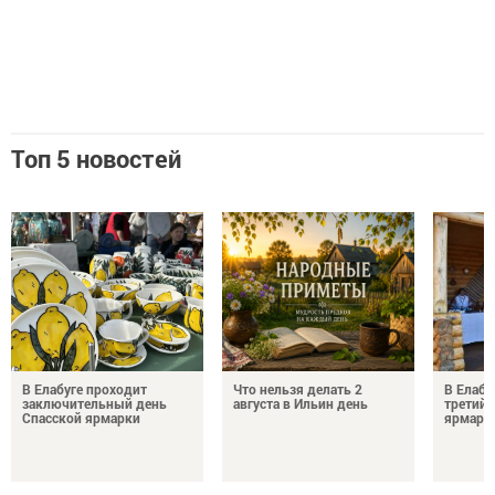
Топ 5 новостей
В Елабуге проходит
Что нельзя делать 2
В Елабу
заключительный день
августа в Ильин день
третий 
Спасской ярмарки
ярмарк