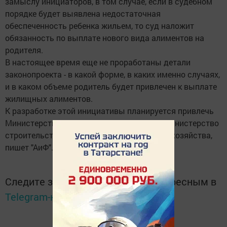
замыслу инициаторов, в том случае, если в судебном
порядке будет выявлена недостаточная
обеспеченность ребенка жильем, то суд наложит
обязанность по выплате нового вида алиментов на
родителя.
В настоящее время еще не проработаны детали
законопроекта - в какой форме, в каких именно случаях,
и в каком объеме родитель будет привлечен к выплате
жилищных алиментов.
К разработке этой инициативы планируется привлечь
Министерство образования, Минтруда и Министерство
строительства и жилищно-коммунального хозяйства,
пишет "АиФ".
Следите за самым важным и интересным в
Telegram-канале
Татмедиа