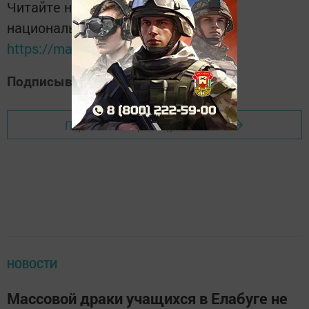
Читайте новости Татарстана в
национальном мессенджере MАХ:
https://max.ru/tatmedia
Подписывайтесь на наш
Дзен-канал
Перейти на страницу новости
НОВОСТИ
Массовой драки учащихся в Елабуге не