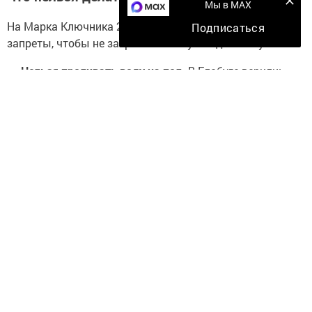
Мы в MAX
На Марка Ключника 2026 года старались не нарушать
Подписаться
запреты, чтобы не закрыть себе путь к достатку:
Нельзя проливать воду на пол.
В Елабуге верили:
кто на Марка воду в доме прольет, тот всё свое
счастье и деньги из семьи «выльет». Если это
случилось — воду нужно было сразу вытереть
насухо чистой белой тканью.
Запрещено ссориться с любимыми.
Любая
размолвка 8 мая может привести к тому, что
чувства «засохнут» так же быстро, как земля без
дождя.
Не рекомендуется жадничать.
Марк не любит
скупости. Если сегодня отказать в посильной
просьбе, то и небо в нужный момент не даст вам
своего благословения.