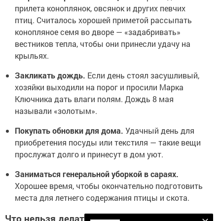
прилета коноплянок, овсянок и других певчих
птиц. Считалось хорошей приметой рассыпать
конопляное семя во дворе — «задабривать»
вестников тепла, чтобы они принесли удачу на
крыльях.
Закликать дождь.
Если день стоял засушливый,
хозяйки выходили на порог и просили Марка
Ключника дать влаги полям. Дождь 8 мая
называли «золотым».
Покупать обновки для дома.
Удачный день для
приобретения посуды или текстиля — такие вещи
прослужат долго и принесут в дом уют.
Заниматься генеральной уборкой в сараях.
Хорошее время, чтобы окончательно подготовить
места для летнего содержания птицы и скота.
Что нельзя делать 8 мая: главные запреты