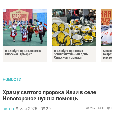
В Елабуге продолжается
В Елабуге проходит
Спасска
Спасская ярмарка
заключительный день
встреча
Спасской ярмарки
месте
НОВОСТИ
Храму святого пророка Илии в селе
Новогорское нужна помощь
автор,
8 мая 2026 - 08:20
205
0
0