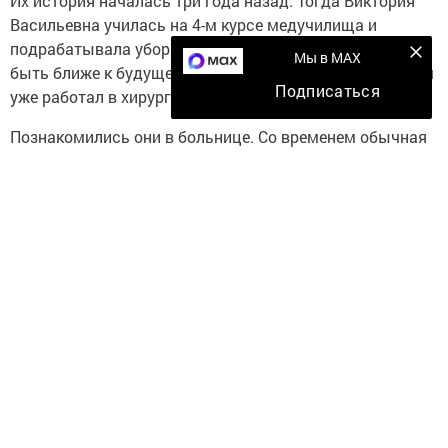
Их история началась три года назад. Тогда Виктория
Васильевна училась на 4-м курсе медучилища и
подрабатывала уборщицей в Елабужской ЦРБ, чтобы
Мы в MAX
быть ближе к будущей профессии. Герман Анатольевич
Подписаться
уже работал в хирургическом отделении.
Познакомились они в больнице. Со временем обычная
встреча в коридоре переросла в отношения. Виктория
Васильевна окончила обучение, получила диплом и
стала работать по специальности, а Герман
Анатольевич продолжил трудиться в хирургии.
В этом году пара официально стала мужем и женой.
Главное правило семьи Архиповых — не смешивать
работу и личную жизнь. В больнице они коллеги и
относятся друг к другу с профессиональным
уважением. Дома же оставляют рабочие вопросы за
порогом и остаются просто мужем и женой.