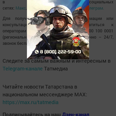
в социальных
сетях:
Макс
,
ВКонтакте
,
Одноклассники
и
Телеграм.
Для получения дополнительной информации или
консультации граждане могут обратиться к
операторам единого контакт-центра — 8 800 100 0001
(региональная линия работает круглосуточно – 24/7,
звонок бесплатный).
Следите за самым важным и интересным в
Telegram-канале
Татмедиа
Читайте новости Татарстана в
национальном мессенджере MАХ:
https://max.ru/tatmedia
Подписывайтесь на наш
Дзен-канал