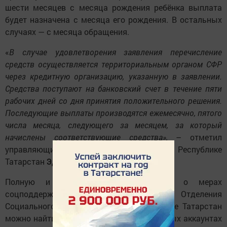
шести месяцев с месяца рождения ребёнка выплата
будет назначена с месяца его рождения. В остальных
случаях — с месяца обращения.
«
В случае удовлетворения заявления перечисление
средств осуществляется территориальным органом СФР
через кредитную организацию, указанную в заявлении.
Средства поступают на банковский счет в течение пяти
рабочих дней со дня принятия положительного решения.
Последующие выплаты производятся ежемесячно, пятого
числа месяца, следующего за месяцем, за который
начислены соответствующие средства»,
– отметил
управляющий Отделением СФР по Республике
Татарстан
Эдуард Вафин
.
Полную и достоверную информацию о мерах
соцподдержки, выплатах и услугах Отделения
Социального фонда России по Республике Татарстан
можно найти на
сайте СФР
и в официальных аккаунтах