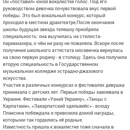
Он «поставил» юной вокалистке голос. Под его
руководством девочка почувствовала вкус первой
победы. Это был вокальный конкурс, который
проходил в местном драмтеатре.После окончания
школы будущая звезда телешоу приобрела
специальность: она выучилась на стилиста-
парикмахера, о чём ни разу не пожалела. Вскоре после
получения школьного аттестата москвичка вернулась
на свою первую родину - в столицу. Здесь она получила
вторую специальность в Государственном
музыкальном колледже эстрадно-джазового
искусства.
Участие в различных конкурсах и фестивалях девушка
принимала с детских лет. Первые победы завоевала в
Украине. Фестивали «Узнай Украину», «Танцы с
Карпатами», «Закарпатский эдельвейс» - всюду
Плаксина побеждала и привозила домой награды,
которыми так гордились её родные.
Известность пришла к вокалистке тоже сначала в