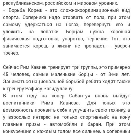
республиканском, российском и мировом уровнях.
− Борьба Кореш - это сложнокоординационный вид
спорта. Соперника надо оторвать от пола, при этом
самому удержаться на ногах, перевернуть его и
уложить на лопатки. Борцам нужна хорошая
физическая подготовка, упорство, терпение. Тот, кто
занимается кореш, в жизни не пропадет, − уверен
тренер.
Сейчас Рим Кавиев тренирует три группы, это примерно
45 человек, самые маленькие борцы - от 8-ми лет.
Заниматься национальной борьбой ребята ходят также
к тренеру Рафису Загидуллину.
В этом году на ковер Сабантуя вновь выйдут
воспитанники Рима Кавиева. Для юных это
возможность проявить себя и улучшить свою технику, а
у взрослых интерес не только спортивный: на кону
главные призы - автомобили и баран. При этом
конкуренция с каждым годом все сильнее, а соперники