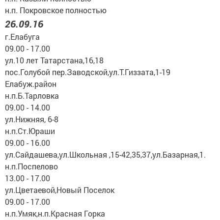
н.п. Покровское полностью
26.09.16
г.Елабуга
09.00 - 17.00
ул.10 лет Татарстана,16,18
пос.Голубой пер.Заводской,ул.Т.Гиззата,1-19
Елабуж.район
н.п.Б.Тарловка
09.00 - 14.00
ул.Нижняя, 6-8
н.п.Ст.Юраши
09.00 - 16.00
ул.Сайдашева,ул.Школьная ,15-42,35,37,ул.Базарная,1.
н.п.Поспелово
13.00 - 17.00
ул.Цветаевой,Новый Поселок
09.00 - 17.00
н.п.Умяк,н.п.Красная Горка