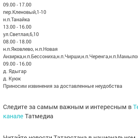
09.00 - 17.00
пер.Кленовый,1-10
н.п.Танайка
13.00 - 16.00
ул.Светлая,6,10
08.00 - 18.00
н.п.Яковлево, н.п.Новая
Анзирка,н.п.Бессониха,н.п.Чирши,н.п.Черенга,н.п.Мамыло
09.00 - 16.00
д. Ядыгар
д. Куюк
Приносим извинения за доставленные неудобства
Следите за самым важным и интересным в
T
канале
Татмедиа
Читайте новости Татарстана в национальном