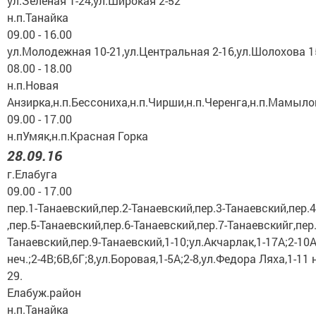
ул.Зеленая 1-24,ул.Широкая 2-52
н.п.Танайка
09.00 - 16.00
ул.Молодежная 10-21,ул.Центральная 2-16,ул.Шолохова 1
08.00 - 18.00
н.п.Новая
Анзирка,н.п.Бессониха,н.п.Чирши,н.п.Черенга,н.п.Мамыло
09.00 - 17.00
н.пУмяк,н.п.Красная Горка
28.09.16
г.Елабуга
09.00 - 17.00
пер.1-Танаевский,пер.2-Танаевский,пер.3-Танаевский,пер.
,пер.5-Танаевский,пер.6-Танаевский,пер.7-Танаевскийг,пер.
Танаевский,пер.9-Танаевский,1-10;ул.Акчарлак,1-17А;2-10А
неч.;2-4В;6В,6Г;8,ул.Боровая,1-5А;2-8,ул.Федора Ляха,1-11
29.
Елабуж.район
н.п.Танайка