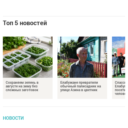
Топ 5 новостей
Сохраняем зелень в
Елабужане превратили
Спасску
августе на зиму без
обычный палисадник на
Елабуге
сложных заготовок
улице Азина в цветник
посетил
челове
НОВОСТИ