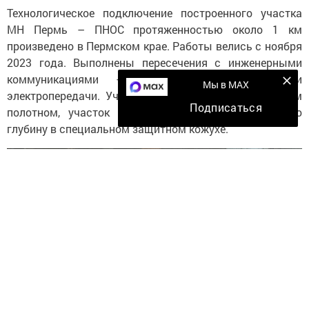
Технологическое подключение построенного участка
МН Пермь – ПНОС протяженностью около 1 км
произведено в Пермском крае. Работы велись с ноября
2023 года. Выполнены пересечения с инженерными
коммуникациями – кабелями связи, линиями
Мы в MAX
электропередачи. Учитывая пересечение с дорожным
Подписаться
полотном, участок МН был уложен на безопасную
глубину в специальном защитном кожухе.