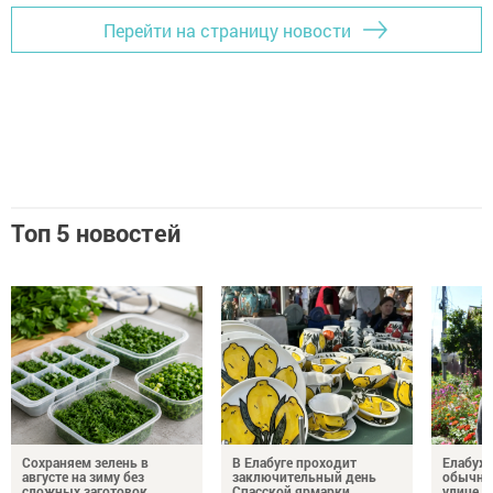
Перейти на страницу новости
Топ 5 новостей
Сохраняем зелень в
В Елабуге проходит
Елабуж
августе на зиму без
заключительный день
обычны
сложных заготовок
Спасской ярмарки
улице А