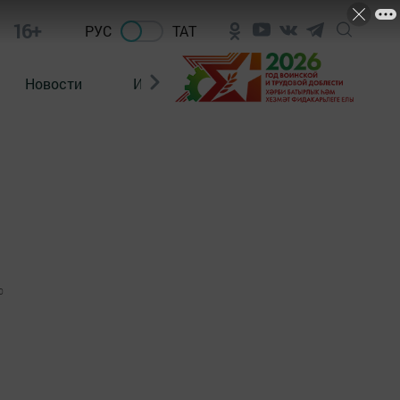
16+
РУС
ТАТ
Новости
Из зала суда
0