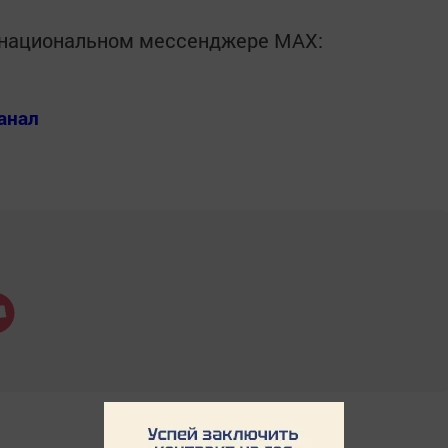
в национальном мессенджере MАХ:
анал