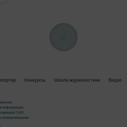
епортер
Конкурсы
Школа журналистики
Видео
аконом.
ме информации,
 редакций СМИ.
ым коммуникациям.