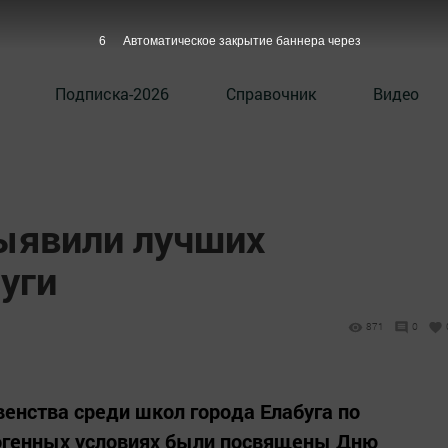
5
Автоматическое закрытие баннера через
Подписка-2026
Справочник
Видео
ыявили лучших
уги
871
0
енства среди школ города Елабуга по
огенных условиях были посвящены Дню