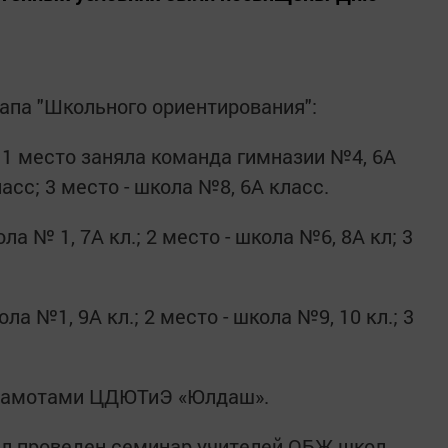
тапа "Школьного ориентирования":
 1 место заняла команда гимназии №4, 6А
ласс; 3 место - школа №8, 6А класс.
ола № 1, 7А кл.; 2 место - школа №6, 8А кл; 3
ола №1, 9А кл.; 2 место - школа №9, 10 кл.; 3
грамотами ЦДЮТиЭ «Юлдаш».
ыл проведен семинар учителей ОБЖ школ