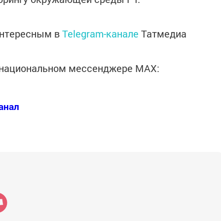
интересным в
Telegram-канале
Татмедиа
в национальном мессенджере MАХ:
анал