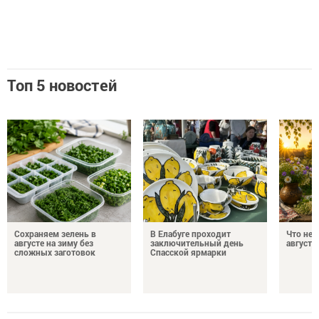
Топ 5 новостей
Сохраняем зелень в
В Елабуге проходит
Что нел
августе на зиму без
заключительный день
августа
сложных заготовок
Спасской ярмарки