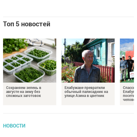
Топ 5 новостей
Сохраняем зелень в
Елабужане превратили
Спасску
августе на зиму без
обычный палисадник на
Елабуге
сложных заготовок
улице Азина в цветник
посетил
челове
НОВОСТИ