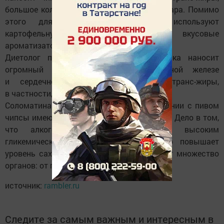
большое количество соли, крахмала и сахара. Помимо
этого для приготовления чипсов используют
картофельную муку и различные вкусовые
ароматизаторы.
Диетолог подчеркнула, — данная закуска наносит
огромный вред желудку, поджелудочной железе
и сердечно-сосудистой системе. А транс-жиры,
в частности, нарушают работу клеток.
Соломатина также отметила, что в сочетании с пивом
чипсы имеют двойной негативный эффект. Дело в том,
что алкогольный напиток обладает высоким
гликемическим индексом, за счет чего повышает
уровень сахара в крови. В итоге страдает множество
органов: от печени до головного мозга.
источник:
rambler.ru
Следите за самым важным и интересным в