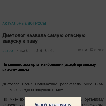
АКТУАЛЬНЫЕ ВОПРОСЫ
Диетолог назвала самую опасную
закуску к пиву
автор,
14 ноября 2019 - 08:46
1485
0
0
По мнению эксперта, наибольший ущерб организму
наносят чипсы.
Диетолог Елена Соломатина рассказала россиянам
о самых вредных закусках к пиву.
По мнению эксперта, наибольший ущерб организму
наносят чипсы. Этот продукт содержит транс-жиры,