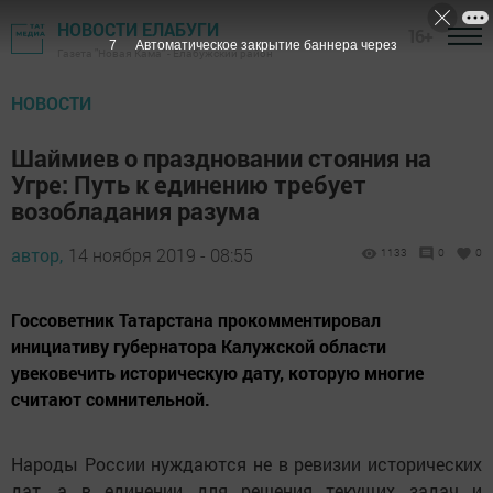
НОВОСТИ ЕЛАБУГИ
16+
7
Автоматическое закрытие баннера через
Газета "Новая Кама" - Елабужский район
НОВОСТИ
Шаймиев о праздновании стояния на
Угре: Путь к единению требует
возобладания разума
автор,
14 ноября 2019 - 08:55
1133
0
0
Госсоветник Татарстана прокомментировал
инициативу губернатора Калужской области
увековечить историческую дату, которую многие
считают сомнительной.
Народы России нуждаются не в ревизии исторических
дат, а в единении для решения текущих задач и