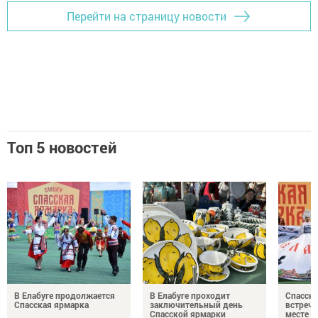
Перейти на страницу новости
Топ 5 новостей
В Елабуге продолжается
В Елабуге проходит
Спасска
Спасская ярмарка
заключительный день
встреча
Спасской ярмарки
месте