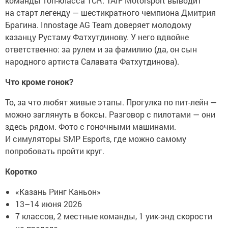
команды топ-класса TCR. TAIF Motorsport выводит
на старт легенду — шестикратного чемпиона Дмитрия
Брагина. Innostage AG Team доверяет молодому
казанцу Рустаму Фатхутдинову. У него вдвойне
ответственно: за рулем и за фамилию (да, он сын
народного артиста Салавата Фатхутдинова).
Что кроме гонок?
То, за что любят живые этапы. Прогулка по пит-лейн —
можно заглянуть в боксы. Разговор с пилотами — они
здесь рядом. Фото с гоночными машинами.
И симуляторы SMP Esports, где можно самому
попробовать пройти круг.
Коротко
«Казань Ринг Каньон»
13–14 июня 2026
7 классов, 2 местные команды, 1 уик-энд скорости