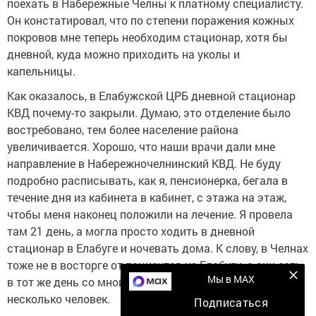
поехать в Набережные Челны к платному специалисту.
Он констатировал, что по степени поражения кожных
покровов мне теперь необходим стационар, хотя бы
дневной, куда можно приходить на уколы и
капельницы.
Как оказалось, в Елабужской ЦРБ дневной стационар
КВД почему-то закрыли. Думаю, это отделение было
востребовано, тем более население района
увеличивается. Хорошо, что наши врачи дали мне
направление в Набережночелнинский КВД. Не буду
подробно расписывать, как я, пенсионерка, бегала в
течение дня из кабинета в кабинет, с этажа на этаж,
чтобы меня наконец положили на лечение. Я провела
там 21 день, а могла просто ходить в дневной
стационар в Елабуге и ночевать дома. К слову, в Челнах
тоже не в восторге от пациентов из Елабуги, а они есть,
Мы в MAX
в тот же день со мной на лечение ложилось ещё
несколько человек.
Подписаться