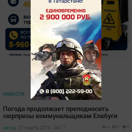
НОВОСТИ
Погода продолжает преподносить
сюрпризы коммунальщикам Елабуги
автор,
21 марта 2014 - 04:17
4
0
0