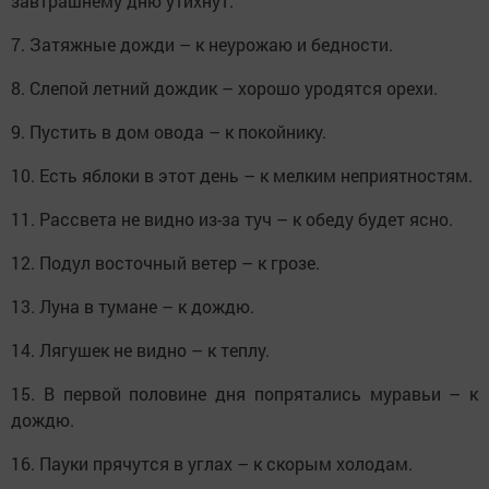
завтрашнему дню утихнут.
7. Затяжные дожди – к неурожаю и бедности.
8. Слепой летний дождик – хорошо уродятся орехи.
9. Пустить в дом овода – к покойнику.
10. Есть яблоки в этот день – к мелким неприятностям.
11. Рассвета не видно из-за туч – к обеду будет ясно.
12. Подул восточный ветер – к грозе.
13. Луна в тумане – к дождю.
14. Лягушек не видно – к теплу.
15. В первой половине дня попрятались муравьи – к
дождю.
16. Пауки прячутся в углах – к скорым холодам.