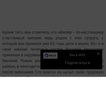
Кроме того, она отметила, что юбиляр − по-настоящему
счастливый человек, ведь рядом с ним супруга, с
которой они прожили уже 63 года, дети и внуки. Вот и в
свой юбилей почетных гостей Василий Федотович
принимал в окружении своих родных.
Мы в MAX
Василий Рожин родился в селе Гари Елабужского
Подписаться
района, в многодетной семье. Рано стал работать − уже
после окончания 1-го класса он начал свою трудовую
биографию. Во время войны трудился в местном
колхозе разнорабочим, приходилось выполнять любую
работу. После войны через военкомат прошел
фабрично-заводское обучение и был направлен на
Украину, в город Донбасс, на восстановление заводов.
В 1951 году был призван в армию, 4 года отслужил в