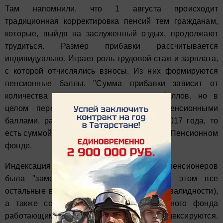
Там напомнили, что 1 августа происходит
традиционная корректировка пенсий тем гражданам,
которые, выйдя на заслуженный отдых, продолжают
трудиться. Размер прибавки рассчитывается
индивидуально. Играет роль трудовой стаж и зарплата,
с которой отчислялись взносы. Из них формируются
пенсионные баллы. "Сумма прибавки зависит от
количества начисленных пенсионеру баллов, но в
целом перерасчет ограничен тремя пенсионными
баллами, рассчитанными по стоимости 2017 года, то
есть суммой в 235,74 рубля", - сообщили в Пенсионном
фонде.
Индексация пенсий для работающих пенсионеров
была "заморожена" в 2016 году. При этом все
остальные виды пенсий (например, по инвалидности),
а также социальные выплаты Пенсионного фонда
работающим пенсионерам ежегодно индексируются.