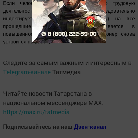
Если человек решил завершить свою трудовую
деятельность, то его пенсия последовательно
индексируется (по сложному проценту) на все
прошедшие индексации и выплачивается в
повышенном размере, даже если пенсионер снова
устроится на работу.
Следите за самым важным и интересным в
Telegram-канале
Татмедиа
Читайте новости Татарстана в
национальном мессенджере MАХ:
https://max.ru/tatmedia
Подписывайтесь на наш
Дзен-канал