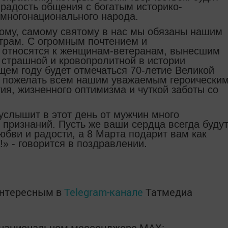
 радость общения с богатым историко-
многонационального народа.
ому, самому святому в нас мы обязаны нашим
трам. С огромным почтением и
 относятся к женщинам-ветеранам, вынесшим
 страшной и кровопролитной в истории
щем году будет отмечаться 70-летие Великой
ся пожелать всем нашим уважаемым героически
ия, жизненного оптимизма и чуткой заботы со
услышит в этот день от мужчин много
признаний. Пусть же ваши сердца всегда буду
бви и радости, а 8 Марта подарит вам как
» - говорится в поздравлении.
интересным в
Telegram-канале
Татмедиа
в национальном мессенджере MАХ: