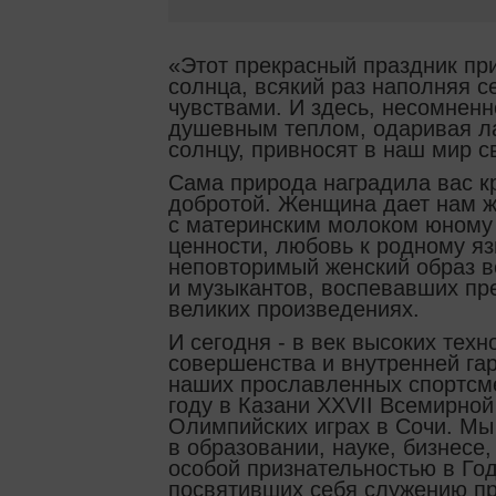
«Этот прекрасный праздник пр
солнца, всякий раз наполняя
чувствами. И здесь, несомненн
душевным теплом, одаривая ла
солнцу, привносят в наш мир св
Сама природа наградила вас к
добротой. Женщина дает нам ж
с материнским молоком юному
ценности, любовь к родному яз
неповторимый женский образ в
и музыкантов, воспевавших пр
великих произведениях.
И сегодня - в век высоких тех
совершенства и внутренней гар
наших прославленных спортсм
году в Казани XXVII Всемирной
Олимпийских играх в Сочи. Мы
в образовании, науке, бизнесе
особой признательностью в Год
посвятивших себя служению пр