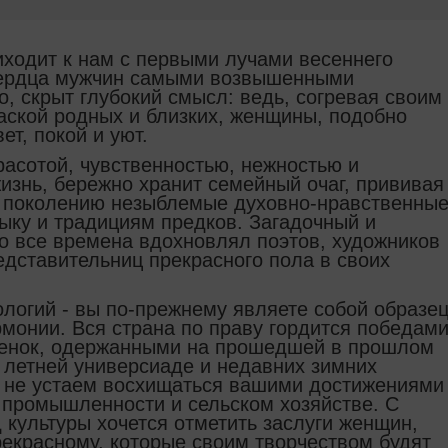
иходит к нам с первыми лучами весеннего
 сердца мужчин самыми возвышенными
о, скрыт глубокий смысл: ведь, согревая своим
ской родных и близких, женщины, подобно
ет, покой и уют.
расотой, чувственностью, нежностью и
изнь, бережно хранит семейный очаг, прививая
 поколению незыблемые духовно-нравственны
ыку и традициям предков. Загадочный и
о все времена вдохновлял поэтов, художников
едставительниц прекрасного пола в своих
нологий - вы по-прежнему являете собой образе
монии. Вся страна по праву гордится победам
енок, одержанными на прошедшей в прошлом
 летней универсиаде и недавних зимних
 не устаем восхищаться вашими достижениями
, промышленности и сельском хозяйстве. С
 культуры хочется отметить заслуги женщин,
екрасному, которые своим творчеством будят