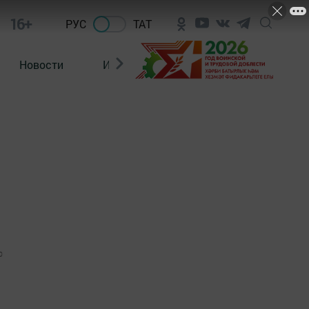
16+
РУС
ТАТ
Новости
Из зала суда
0