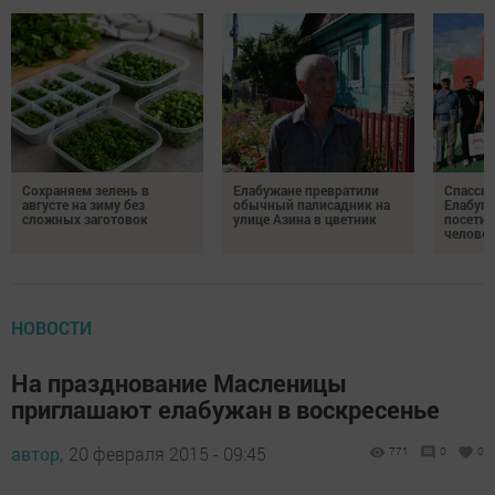
Сохраняем зелень в
Елабужане превратили
Спасску
августе на зиму без
обычный палисадник на
Елабуге
сложных заготовок
улице Азина в цветник
посетил
челове
НОВОСТИ
На празднование Масленицы
приглашают елабужан в воскресенье
автор,
20 февраля 2015 - 09:45
771
0
0