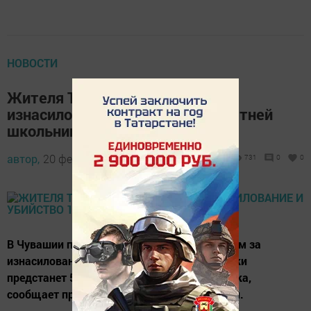
НОВОСТИ
Жителя Татарстана осудят за
изнасилование и убийство 11-летней
школьницы
автор,
20 февраля 2015 - 11:46
731
0
0
В Чувашии перед местным Верховным судом за
изнасилование и убийство 11-летней девочки
предстанет 52-летний житель Зеленодольска,
сообщает пресс-служба СУ СКР по Чувашии.