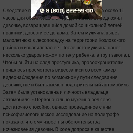
Следствие полагает, что 12 августа 2014 года около 11
часов дня обвиняемый в городе Козловка предложил
девочке, возвращавшейся домой со школьной летней
практики, довезти ее до дома. Затем мужчина вывез
малолетнюю в лесопосадку на территории Козловского
района и изнасиловал ее. После чего мужчина нанес
несколько ударов ножом по телу ребенка, а труп закопал.
Чтобы выйти на след преступника, правоохранителям
пришлось просмотреть видеозаписи со всех камер
видеонаблюдения по возможному пути следования
девочки, где и был замечен подозрительный автомобиль.
Затем была установлена и личность владельца
автомобиля. «Первоначально мужчина вел себя
достаточно спокойно, однако проведенное с ним
психофизиологическое исследование на полиграфе
показало, что ему известны обстоятельства
исчезновения девочки. В ходе допроса в качестве