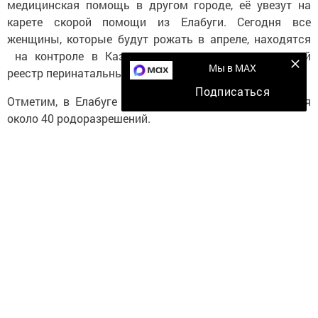
медицинская помощь в другом городе, её увезут на
карете скорой помощи из Елабуги. Сегодня все
женщины, которые будут рожать в апреле, находятся
на контроле в Казани и занесены в специальный
Мы в MAX
реестр перинатальных центров.
Подписаться
Отметим, в Елабуге на апрель месяц предполагается
около 40 родоразрешений.
фото:
pixabay.com
Следите за самым важным и интересным в
Telegram-канале
Татмедиа
Читайте новости Татарстана в
национальном мессенджере MАХ:
https://max.ru/tatmedia