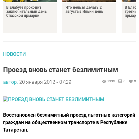
В Елабуге проходит
Что нельзя делать 2
В Елабу
заключительный день
августа в Ильин день
третий 
Спасской ярмарки
ярмарк
НОВОСТИ
Проезд вновь станет безлимитным
автор,
20 января 2012 - 07:29
1330
0
0
Восстановлен безлимитный проезд льготных категорий
граждан на общественном транспорте в Республике
Татарстан.