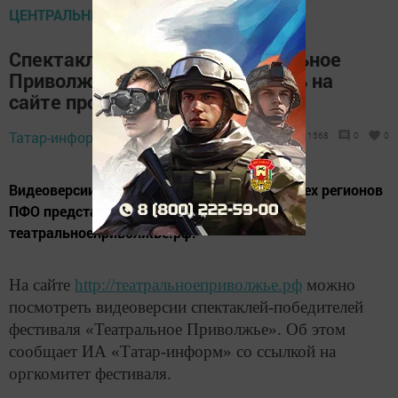
ЦЕНТРАЛЬНЫЕ НОВОСТИ
Спектакли фестиваля «Театральное
Приволжье» можно посмотреть на
сайте проекта
Татар-информ,
19 сентября 2019 - 14:39
1568
0
0
Видеоверсии спектаклей-победителей из всех регионов
ПФО представлены на сайте проекта http://
театральноеприволжье.рф.
На сайте
http://театральноеприволжье.рф
можно
посмотреть видеоверсии спектаклей-победителей
фестиваля «Театральное Приволжье». Об этом
сообщает ИА «Татар-информ» со ссылкой на
оргкомитет фестиваля.