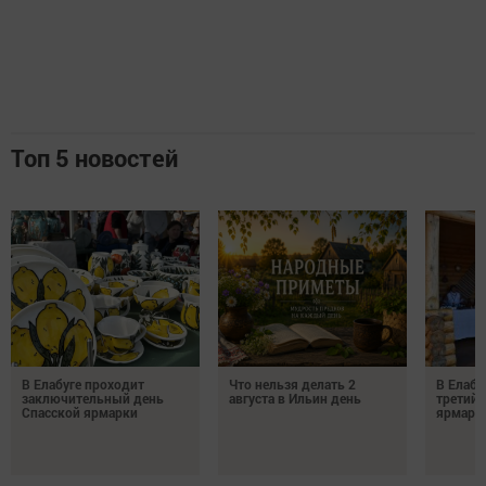
Топ 5 новостей
В Елабуге проходит
Что нельзя делать 2
В Елабу
заключительный день
августа в Ильин день
третий 
Спасской ярмарки
ярмарк