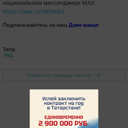
национальном мессенджере MАХ:
https://max.ru/tatmedia
Подписывайтесь на наш
Дзен-канал
Теги:
РКБ
Перейти на страницу новости