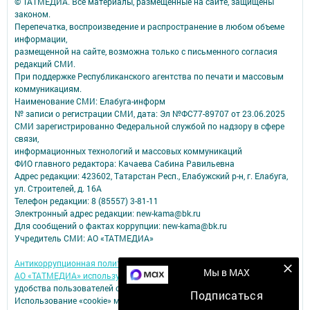
© ТАТМЕДИА. Все материалы, размещенные на сайте, защищены
законом.
Перепечатка, воспроизведение и распространение в любом объеме
информации,
размещенной на сайте, возможна только с письменного согласия
редакций СМИ.
При поддержке Республиканского агентства по печати и массовым
коммуникациям.
Наименование СМИ: Елабуга-информ
№ записи о регистрации СМИ, дата: Эл №ФС77-89707 от 23.06.2025
СМИ зарегистрированно Федеральной службой по надзору в сфере
связи,
информационных технологий и массовых коммуникаций
ФИО главного редактора: Качаева Сабина Равильевна
Адрес редакции: 423602, Татарстан Респ., Елабужский р-н, г. Елабуга,
ул. Строителей, д. 16А
Телефон редакции: 8 (85557) 3-81-11
Электронный адрес редакции: new-kama@bk.ru
Для сообщений о фактах коррупции: new-kama@bk.ru
Учредитель СМИ: АО «ТАТМЕДИА»
Антикоррупционная политика
Мы в MAX
АО «ТАТМЕДИА» использует «cookie»
для персонализации сервисов и
удобства пользователей сайтом.
Подписаться
Использование «cookie» можно отменить в настройках браузера.