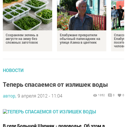
Сохраняем зелень в
Елабужане превратили
Спасску
августе на зиму без
обычный палисадник на
Елабуге
сложных заготовок
улице Азина в цветник
посетил
челове
НОВОСТИ
Теперь спасаемся от излишек воды
автор,
9 апреля 2012 - 11:04
1352
0
0
В селе Большой Шурняк - половодье. Об этом в