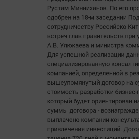
Рустам Минниханов. По его пр
одобрен на 18-м заседании По
сотрудничеству Российско-Кит
встреч глав правительств при
А.В. Улюкаева и министра ком
Для успешной реализации данн
специализированную консалти
компанией, определенной в рез
вышеупомянутый договор на су
стоимость разработки бизнес-
который будет ориентирован н
суммы договора - вознагражде
выплачено компании-консульта
привлечения инвестиций. Дого
течение 720 дней с момента з