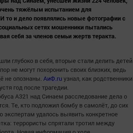
фы над Синаем, унесшей жизни 224 человек,
л очень тяжёлым испытанием для
И то и дело появлялись новые фотографии с
 социальных сетях мошенники пытались
вая себя за членов семьи жертв теракта.
шли глубоко в себя, вторые стали делить детей
 пор не могут похоронить своих близких, ведь
ё не опознаны.
АиФ.ru
узнал, как родственники
стя год после трагедии.
обуса А321 над Синаем расследование дела о
ся. Те, кто подложил бомбу в самолёт, до сих
но экспертам удалось выявить конкретное
атка: террористы спрятали тротил между
борта. Новая информация о ходе