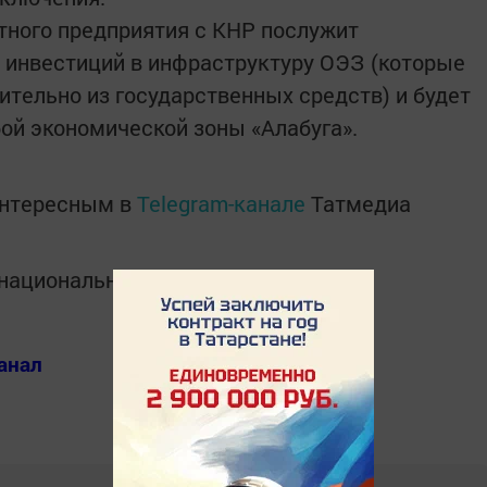
тного предприятия с КНР послужит
 инвестиций в инфраструктуру ОЭЗ (которые
ительно из государственных средств) и будет
ой экономической зоны «Алабуга».
интересным в
Telegram-канале
Татмедиа
в национальном мессенджере MАХ:
анал