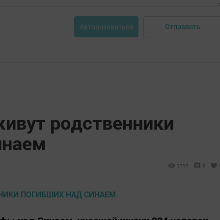
Отправить
Авторизоваться
живут родственники
инаем
1717
0