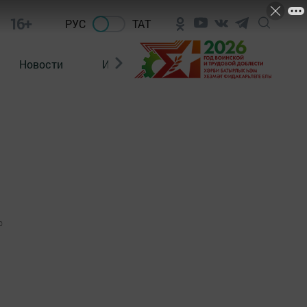
16+
РУС
ТАТ
Новости
Из зала суда
0