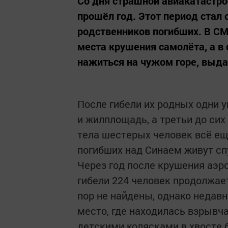
Со дня страшной авиакатастро
прошёл год. Этот период ста
родственников погибших. В СМ
места крушения самолёта, а в
нажиться на чужом горе, выда
После гибели их родных одни у
и жилплощадь, а третьи до сих
тела шестерых человек всё ещ
погибших над Синаем живут спу
Через год после крушения аэр
гибели 224 человек продолжает
пор не найдены, однако недав
место, где находилась взрывч
детскими колясками в хвосте 